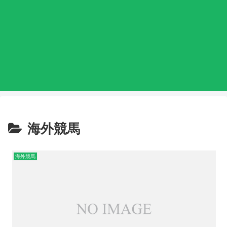
海外競馬
海外競馬