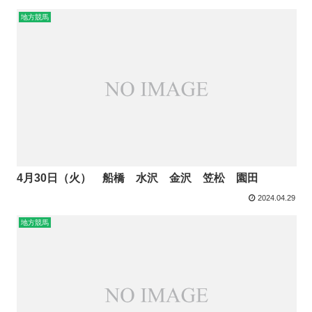
地方競馬
4月30日（火） 船橋 水沢 金沢 笠松 園田
2024.04.29
地方競馬