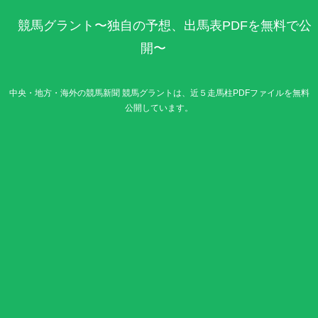
競馬グラント〜独自の予想、出馬表PDFを無料で公
開〜
中央・地方・海外の競馬新聞 競馬グラントは、近５走馬柱PDFファイルを無料
公開しています。