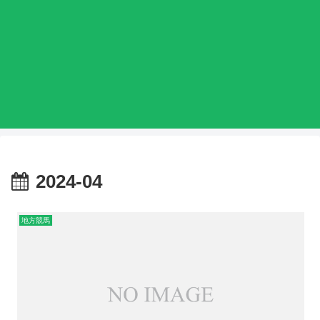
2024-04
地方競馬