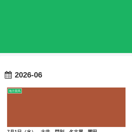
2026-06
地方競馬
7月1日（水） 大井 門別 名古屋 園田