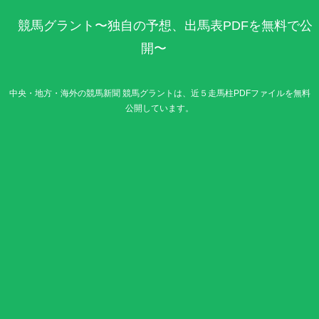
競馬グラント〜独自の予想、出馬表PDFを無料で公
開〜
中央・地方・海外の競馬新聞 競馬グラントは、近５走馬柱PDFファイルを無料
公開しています。