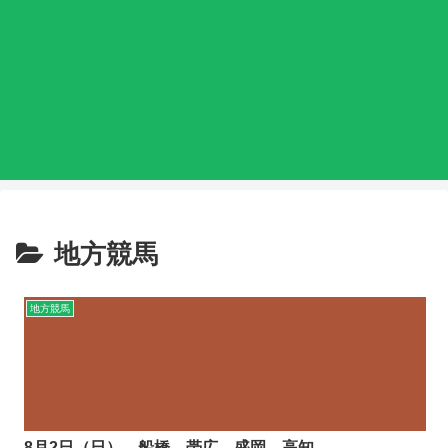
地方競馬
地方競馬
8月2日（日） 船橋 帯広 盛岡 高知