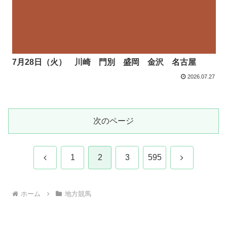
7月28日（火） 川崎 門別 盛岡 金沢 名古屋
2026.07.27
次のページ
前
次
1
2
3
595
へ
へ
ホーム
地方競馬