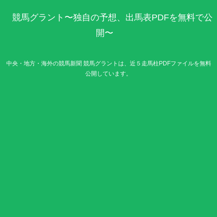
競馬グラント〜独自の予想、出馬表PDFを無料で公
開〜
中央・地方・海外の競馬新聞 競馬グラントは、近５走馬柱PDFファイルを無料
公開しています。