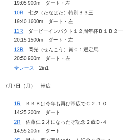
19:05 900m ダート・左
10R
七夕（たなばた）特別Ｂ３三
19:40 1600m ダート・左
11R
ダービーインパクト１２周年杯Ｂ１Ｂ２一
20:15 1500m ダート・左
12R
閃光（せんこう）賞Ｃ１選定馬
20:50 900m ダート・左
全レース
2in1
7月7日（月） 帯広
1R
ＫＫＢは今年も再び帯広でＣ２‐１０
14:25 200m ダート
2R
佐藤仁２才になったぞ記念２歳Ｄ‐４
14:55 200m ダート