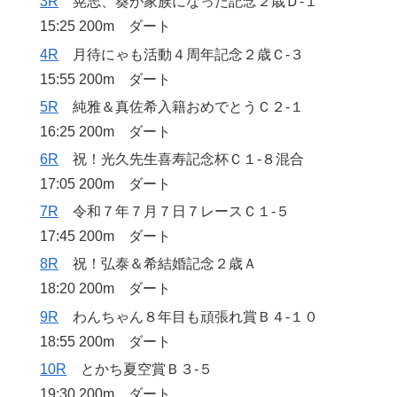
3R
晃志、葵が家族になった記念２歳Ｄ‐１
15:25 200m ダート
4R
月待にゃも活動４周年記念２歳Ｃ‐３
15:55 200m ダート
5R
純雅＆真佐希入籍おめでとうＣ２‐１
16:25 200m ダート
6R
祝！光久先生喜寿記念杯Ｃ１‐８混合
17:05 200m ダート
7R
令和７年７月７日７レースＣ１‐５
17:45 200m ダート
8R
祝！弘泰＆希結婚記念２歳Ａ
18:20 200m ダート
9R
わんちゃん８年目も頑張れ賞Ｂ４‐１０
18:55 200m ダート
10R
とかち夏空賞Ｂ３‐５
19:30 200m ダート