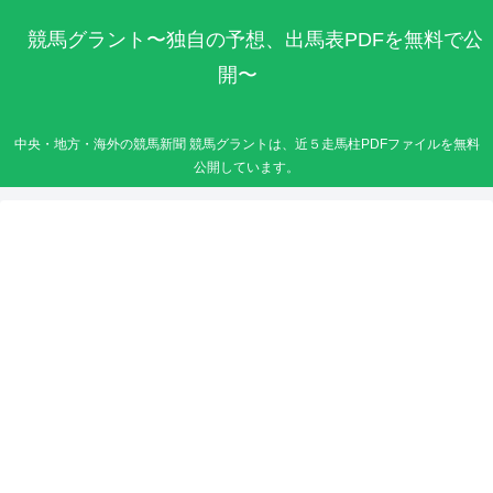
競馬グラント〜独自の予想、出馬表PDFを無料で公
開〜
中央・地方・海外の競馬新聞 競馬グラントは、近５走馬柱PDFファイルを無料
公開しています。