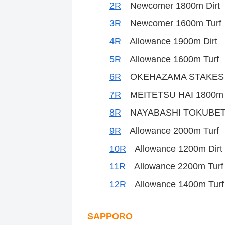
2R
Newcomer 1800m Dirt
3R
Newcomer 1600m Turf
4R
Allowance 1900m Dirt
5R
Allowance 1600m Turf
6R
OKEHAZAMA STAKES 1
7R
MEITETSU HAI 1800m D
8R
NAYABASHI TOKUBETS
9R
Allowance 2000m Turf
10R
Allowance 1200m Dirt
11R
Allowance 2200m Turf
12R
Allowance 1400m Turf
SAPPORO