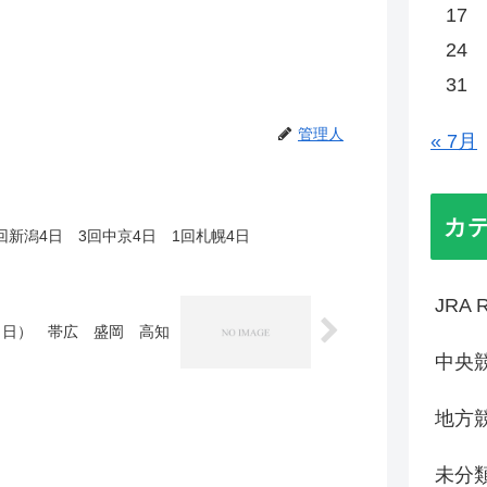
17
24
31
管理人
« 7月
カ
2回新潟4日 3回中京4日 1回札幌4日
JRA R
（日） 帯広 盛岡 高知
中央
地方
未分