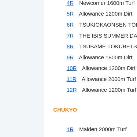
4R
Newcomer 1600m Turf
5R
Allowance 1200m Dirt
6R
TSUKIOKAONSEN TOKU
7R
THE IBIS SUMMER DAS
8R
TSUBAME TOKUBETSU 
9R
Allowance 1800m Dirt
10R
Allowance 1200m Dirt
11R
Allowance 2000m Turf
12R
Allowance 1200m Turf
CHUKYO
1R
Maiden 2000m Turf