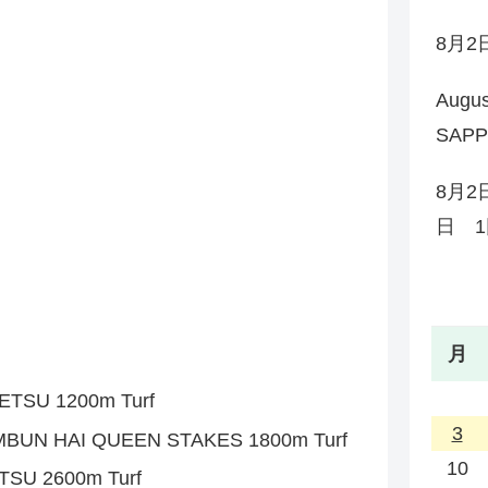
8月
Augu
SAP
8月2
日 1
月
SU 1200m Turf
3
UN HAI QUEEN STAKES 1800m Turf
10
U 2600m Turf