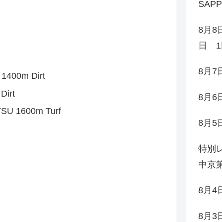
SAP
8月8
日 1
8月
400m Dirt
irt
8月
U 1600m Turf
8月
特別レ
中京第
8月
8月