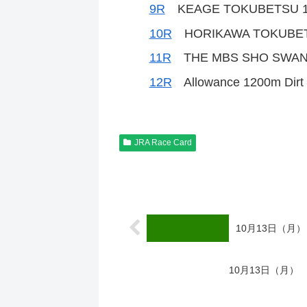
9R
KEAGE TOKUBETSU 18
10R
HORIKAWA TOKUBETS
11R
THE MBS SHO SWAN S
12R
Allowance 1200m Dirt
JRA Race Card
10月13日（月）
10月13日（月