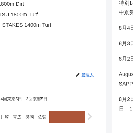
特別レ
00m Dirt
中京第
U 1800m Turf
TAKES 1400m Turf
8月
8月
8月
Augu
管理人
SAP
8月2
 4回東京5日 3回京都5日
日 1
） 川崎 帯広 盛岡 佐賀