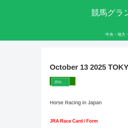
競馬グラ
中央・地方
October 13 2025 T
JRA Race Card
Horse Racing in Japan
JRA Race Card / Form