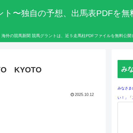
ント〜独自の予想、出馬表PDFを無
・海外の競馬新聞 競馬グラントは、近５走馬柱PDFファイルを無料公開
OKYO KYOTO
み
みなさま
2025.10.12
い！」「