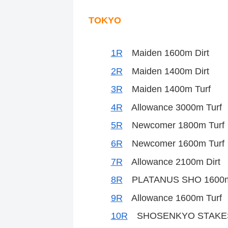
TOKYO
1R
Maiden 1600m Dirt
2R
Maiden 1400m Dirt
3R
Maiden 1400m Turf
4R
Allowance 3000m Turf
5R
Newcomer 1800m Turf
6R
Newcomer 1600m Turf
7R
Allowance 2100m Dirt
8R
PLATANUS SHO 1600m 
9R
Allowance 1600m Turf
10R
SHOSENKYO STAKES 