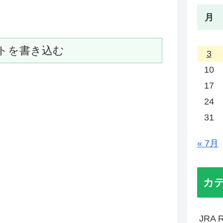
月
トを書き込む
3
10
17
24
31
« 7月
カ
JRA R