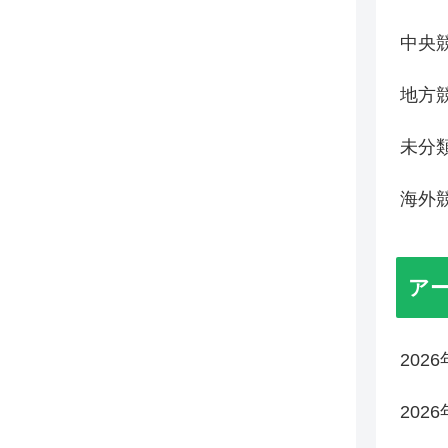
中央
地方
未分
海外
ア
202
202