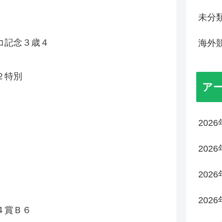
未分
右
コ記念３歳４
海外
右
２特別
ア
右
202
右
202
右
202
右
202
４賞Ｂ６