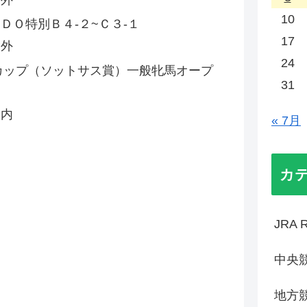
10
Ｏ特別Ｂ４‐２~Ｃ３‐１
17
 外
24
カップ（ソットサス賞）一般牝馬オープ
31
 内
« 7月
カ
JRA R
中央
地方