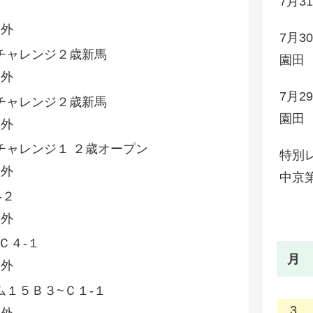
7月
 外
7月
チャレンジ２歳新馬
園田
 外
7月
チャレンジ２歳新馬
園田
 外
ャレンジ１ ２歳オープン
特別レ
 外
中京第
‐２
 外
Ｃ４‐１
月
 外
１５Ｂ３~Ｃ１‐１
3
 外