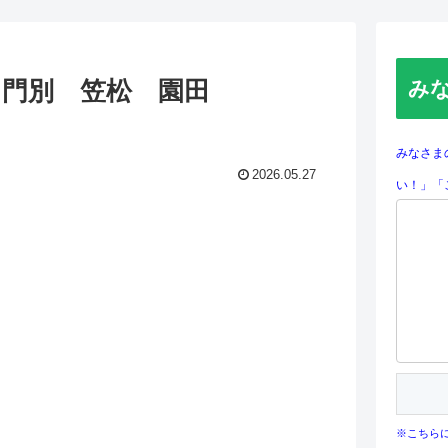
 門別 笠松 園田
み
みなさま
2026.05.27
い！」「
左
左
※こちら
左