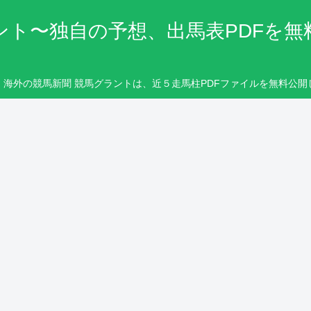
ント〜独自の予想、出馬表PDFを無
・海外の競馬新聞 競馬グラントは、近５走馬柱PDFファイルを無料公開