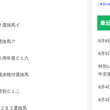
ご希望の
左
最
２選抜馬イ
8月
選抜馬ア
8月
０周年賞Ｃ１六
左
特別レ
中京第
歳未格付選抜馬
左
8月
特別Ｃ１二
左
8月
２Ｂ３選抜馬