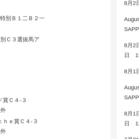
8月
左
特別Ｂ１二Ｂ２一
Augu
左
SAP
別Ｃ３選抜馬ア
8月2
左
日 1
8月
Augu
SAP
賞Ｃ４‐３
 外
8月1
ｈｅ賞Ｃ４‐３
日 1
 外