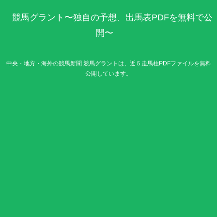
競馬グラント〜独自の予想、出馬表PDFを無料で公
開〜
中央・地方・海外の競馬新聞 競馬グラントは、近５走馬柱PDFファイルを無料
公開しています。