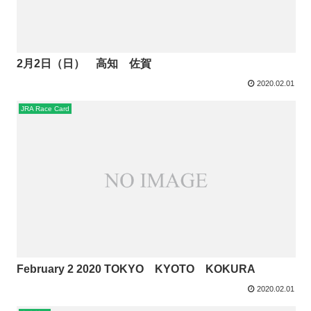
2月2日（日） 高知 佐賀
2020.02.01
JRA Race Card
February 2 2020 TOKYO KYOTO KOKURA
2020.02.01