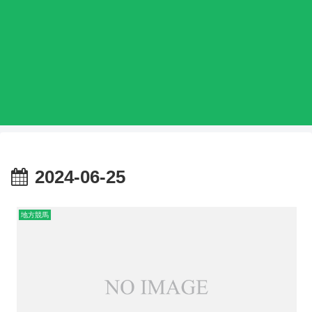
2024-06-25
地方競馬