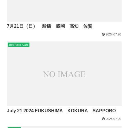
7月21日（日） 船橋 盛岡 高知 佐賀
2024.07.20
JRA Race Card
July 21 2024 FUKUSHIMA KOKURA SAPPORO
2024.07.20