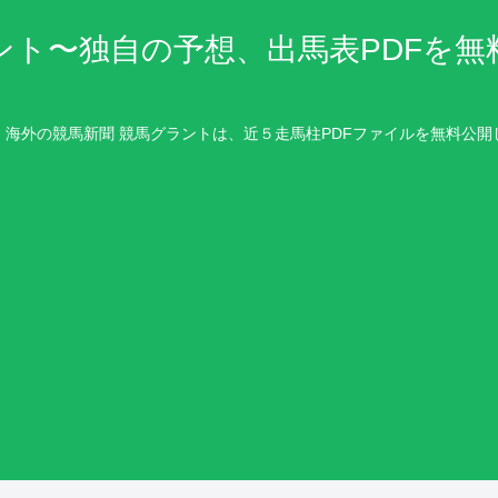
ント〜独自の予想、出馬表PDFを無
・海外の競馬新聞 競馬グラントは、近５走馬柱PDFファイルを無料公開