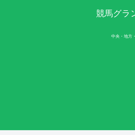
競馬グラ
中央・地方