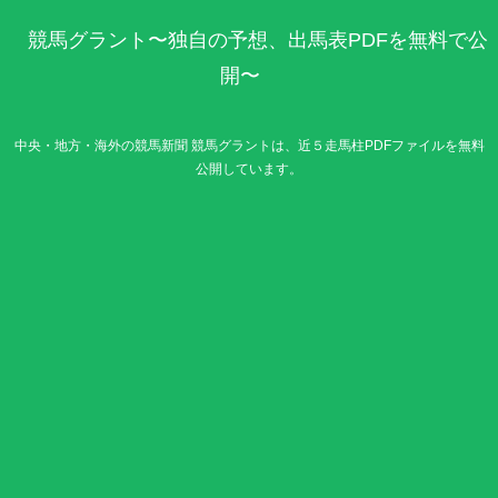
競馬グラント〜独自の予想、出馬表PDFを無料で公
開〜
中央・地方・海外の競馬新聞 競馬グラントは、近５走馬柱PDFファイルを無料
公開しています。