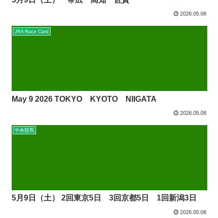
2026.05.08
JRA Race Card
May 9 2026 TOKYO KYOTO NIIGATA
2026.05.08
中央競馬
5月9日（土） 2回東京5日 3回京都5日 1回新潟3日
2026.05.08