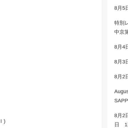
8月
特別レ
中京第
8月
8月
8月
Augu
SAP
8月2
Ｉ)
日 1