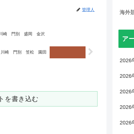
管理人
海外
 川崎 門別 盛岡 金沢
ア
 川崎 門別 笠松 園田
202
202
202
トを書き込む
202
202