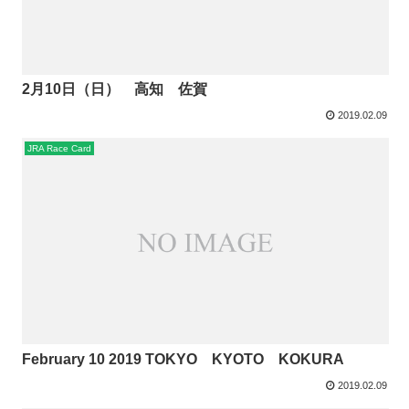
2月10日（日） 高知 佐賀
2019.02.09
JRA Race Card
February 10 2019 TOKYO KYOTO KOKURA
2019.02.09