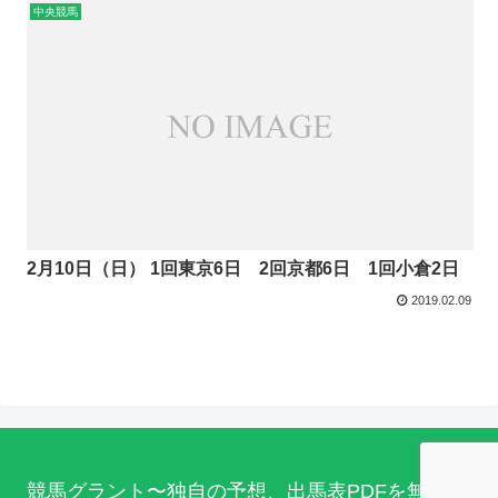
中央競馬
2月10日（日） 1回東京6日 2回京都6日 1回小倉2日
2019.02.09
競馬グラント〜独自の予想、出馬表PDFを無料で公