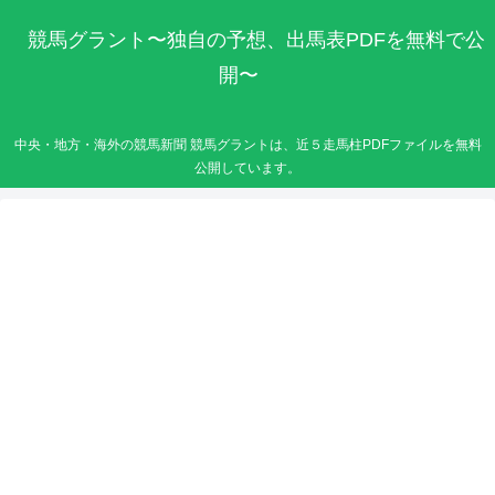
競馬グラント〜独自の予想、出馬表PDFを無料で公
開〜
中央・地方・海外の競馬新聞 競馬グラントは、近５走馬柱PDFファイルを無料
公開しています。