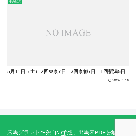
中央競馬
5月11日（土） 2回東京7日 3回京都7日 1回新潟5日
2024.05.10
競馬グラント〜独自の予想、出馬表PDFを無料で公