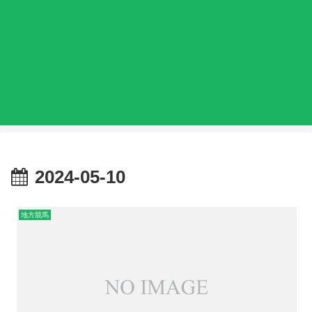
2024-05-10
地方競馬