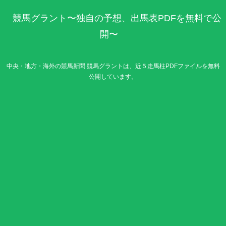
競馬グラント〜独自の予想、出馬表PDFを無料で公
開〜
中央・地方・海外の競馬新聞 競馬グラントは、近５走馬柱PDFファイルを無料
公開しています。